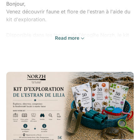
Bonjour,
Venez découvrir faune et flore de l'estran à l'aide du
kit d'exploration.
Disponible dans les locaux de l'écogîte Norzh, le kit
Read more
comprend jumelles, loupe, carte et brochures
naturalistes pour vadrouiller en autonomie entre
rochers, algues et sable dans la zone de balancement
des marées.
Après un court temps d'échange au départ pour vous
présenter le kit et vous aiguiller vers vos
explorations, c'est l'heure de la découverte.
Et si vous aimez les défis, il y a même des objectifs
secrets cachés dans le kit...
A votre retour au gîte, nous prendrons également un
court temps pour étudier vos découvertes, répondre