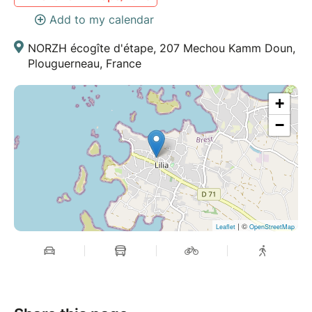
Add to my calendar
NORZH écogîte d'étape, 207 Mechou Kamm Doun,
Plouguerneau, France
+
−
| ©
Leaflet
OpenStreetMap