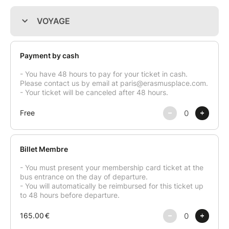
et d'Allemagne pendant la période la plus magique de
l'année !
Votre programme
Jour 1 – Paris → Liège
Rendez-vous à Porte Maillot pour le départ.
Installation à bord de notre autocar grand tourisme
et départ en direction de la Belgique.
Nous rejoindrons Liège, où nous séjournerons
pendant les deux nuits du voyage. Ce trajet sera
l'occasion de rencontrer les autres étudiants et de
faire connaissance avant un week-end placé sous le
signe de la découverte, des marchés de Noël et de la
convivialité.
Jour 2 – Cologne
Après le petit-déjeuner, départ pour Cologne, qui