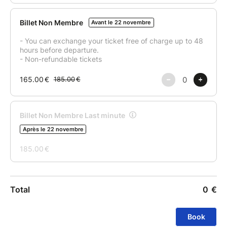
accueille l'un des plus célèbres marchés de Noël
d'Europe.
Au pied de l'impressionnante cathédrale, les chalets
proposent artisanat, décorations, gourmandises,
spécialités allemandes et vin chaud dans une
ambiance féerique.
Tu auras toute la journée pour explorer les différents
marchés de Noël répartis dans la ville, monter dans la
grande roue, déguster les spécialités locales ou
simplement profiter des illuminations qui rendent
Cologne magique à cette période de l'année.
En fin d'après-midi, retour à Liège, où tu pourras
profiter de la soirée dans le centre-ville ou partager
un moment convivial avec les autres participants.
Jour 3 – Aachen (Aix-la-Chapelle)
Après le petit-déjeuner et le check-out, départ pour
Aachen (Aix-la-Chapelle), qui accueille l'un des