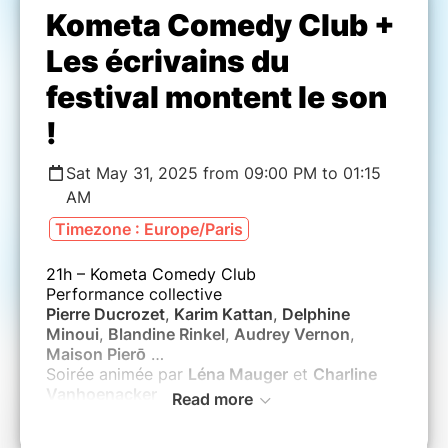
Kometa Comedy Club +
Les écrivains du
festival montent le son
!
Sat May 31, 2025 from 09:00 PM to 01:15
AM
Timezone : Europe/Paris
21h – Kometa Comedy Club
Performance collective
Pierre Ducrozet
,
Karim Kattan
,
Delphine
Minoui
,
Blandine Rinkel
,
Audrey Vernon
,
Maison Pierō
…
Soirée animée par
Léna Mauger
et
Charline
Vanhoenacker
Read more
20€/15€/10€*
Durée 1h50