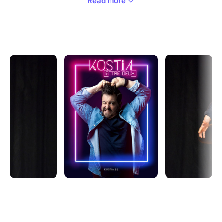
Read more
legging rose et crop top mauve, si t’as jamais fait une
livraison de spermatozoïdes en scooter et si ta mère
ne te téléphone pas toutes les 10 minutes.
Mais c’est quoi être un homme aujourd’hui? dans ce
spectacle hilarant de vérité , Kostia nous raconte son
ENTRE DEUX!
Entre mari et Papa, romantisme et célibat, féminisme
et patriarcat, homme moderne et homme tout court.
Avec sa bonhomie naturelle, ses personnages bien
sentis, un contact public inné et sa capacité à rendre
votre quotidien désopilant.
Kostia, artiste belge et attachant, vous promet un
spectacle qui fait du bien, sur le monde qui l'entoure
et qu'il commence à décrypter.