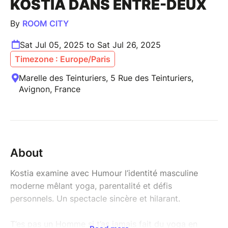
KOSTIA DANS ENTRE-DEUX
By
ROOM CITY
Sat Jul 05, 2025 to Sat Jul 26, 2025
Timezone : Europe/Paris
Marelle des Teinturiers, 5 Rue des Teinturiers,
Avignon, France
About
Kostia examine avec Humour l’identité masculine
moderne mêlant yoga, parentalité et défis
personnels. Un spectacle sincère et hilarant.
T’es pas un Homme si t’as jamais fait du yoga en