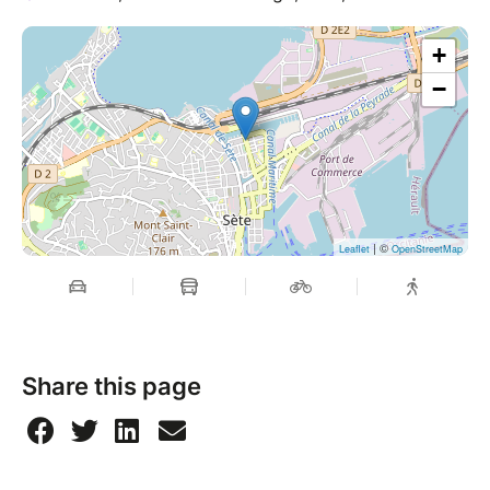
+
−
| ©
Leaflet
OpenStreetMap
Share this page