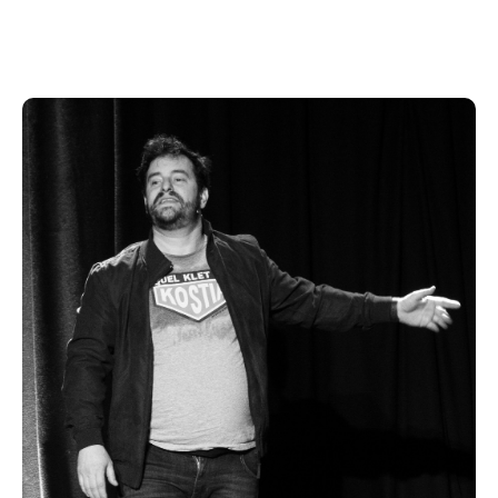
Dans ce spectacle hilarant de vérité, Kostia nous
raconte son ENTRE DEUX !
Entre mari et papa, romantisme et célibat, féminisme
et patriarcat, homme moderne et homme tout court.
Avec sa bonhomie naturelle, ses personnages bien
sentis, un contact public inné et sa capacité à rendre
votre quotidien désopilant.
Artiste belge et attachant, Kostia vous promet un
spectacle qui fait du bien, sur le monde qui l'entoure
et qu'il commence à décrypter.
Un seul en scène ou les hommes se disent « Ah !
C’est moi! » et les femmes « Ah ! Tu vois ! Lui il
commence à comprendre »