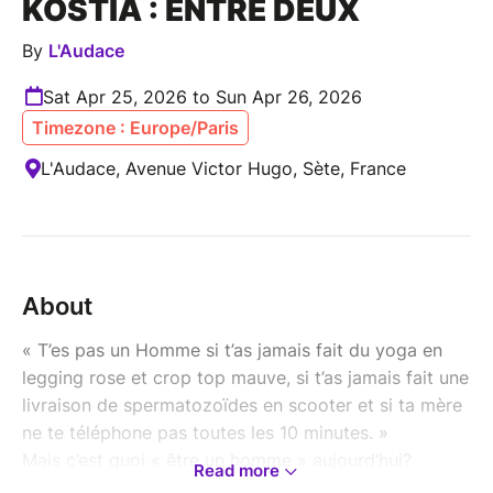
KOSTIA : ENTRE DEUX
By
L'Audace
Sat Apr 25, 2026 to Sun Apr 26, 2026
Timezone : Europe/Paris
L'Audace, Avenue Victor Hugo, Sète, France
About
« T’es pas un Homme si t’as jamais fait du yoga en
legging rose et crop top mauve, si t’as jamais fait une
livraison de spermatozoïdes en scooter et si ta mère
ne te téléphone pas toutes les 10 minutes. »
Mais c’est quoi « être un homme » aujourd’hui?
Read more