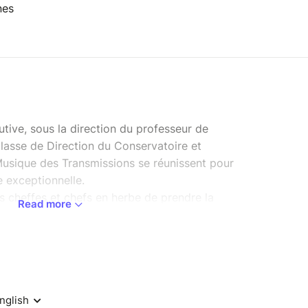
nes
tive, sous la direction du professeur de
classe de Direction du Conservatoire et
Musique des Transmissions se réunissent pour
 exceptionnelle.
es cheffes et chefs en herbe de prendre la
Read more
semble de musiciens professionnels de haut
enrichissantes et d’intenses sessions tout au long
rouvent sur scène pour présenter un programme
la jeunesse se rencontrent en parfaite harmonie.
 Cordissimo, dirigé par Florence Dubreuil et qui
d’Alto, Contrebasse, Violon et Violoncelle du