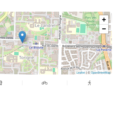
+
−
| ©
Leaflet
OpenStreetMap