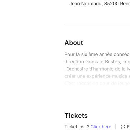
Jean Normand, 35200 Ren
About
Pour la sixième année consécu
direction Gonzalo Bustos, la 
l’Orchestre d’harmonie de la 
créer une expérience musicale
C’est l’occasion pour de jeun
baguette et de diriger un en
niveau. Après des rencontres 
de l’année, les élèves se ret
captivant, où l’expérience et 
Tickets
En première partie l’orchestre
réunit les élèves des classes 