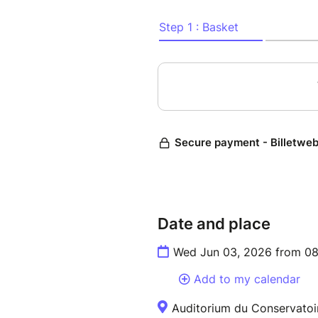
Cycle 2, présente son travail r
Coordination : Gonzalo Busto
En partenariat avec l’Orchest
l’Armée de terre
Date and place
Wed Jun 03, 2026 from 08
Add to my calendar
Auditorium du Conservatoi