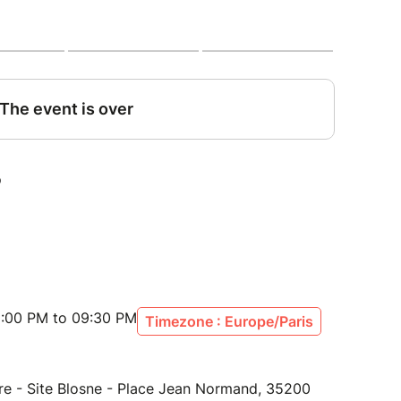
éalisé tout au long de l’année.
s
re d’harmonie de la Musique des Transmissions de
:00 PM to 09:30 PM
Timezone : Europe/Paris
re - Site Blosne - Place Jean Normand, 35200