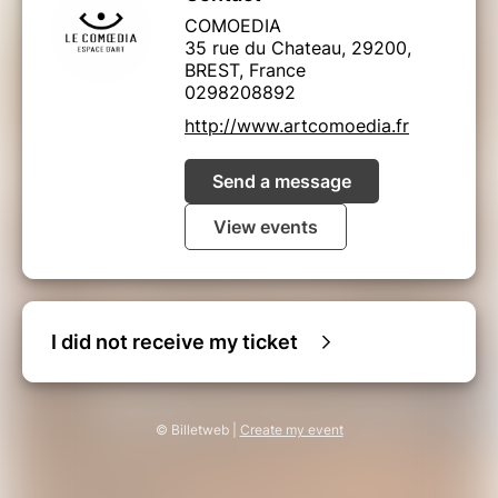
COMOEDIA
35 rue du Chateau, 29200,
BREST, France
0298208892
http://www.artcomoedia.fr
Send a message
View events
I did not receive my ticket
© Billetweb |
Create my event