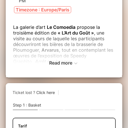
PM
Timezone : Europe/Paris
La galerie d’art
Le Comoedia
propose la
troisième édition de
« L’Art du Goût »
,
une
visite au cours de laquelle les participants
découvriront les bières de la brasserie de
Ploumoguer,
Arvarus,
tout en contemplant les
œuvres de l’exposition de Speedy
Graphito,
Arrêt sur Images
.
Read more
Une manière conviviale et sensorielle de s’ouvrir
à l’art !
En compagnie du zythologue de la brasserie
Arvarus apprenez et repérer et à identifier les
faux-goûts dans la bière. Un atelier pour les
personnes désireuses d'approfondir leurs
capacités d'analyse sensorielle.
Samedi 19 septembre, 16h30 à 18h.