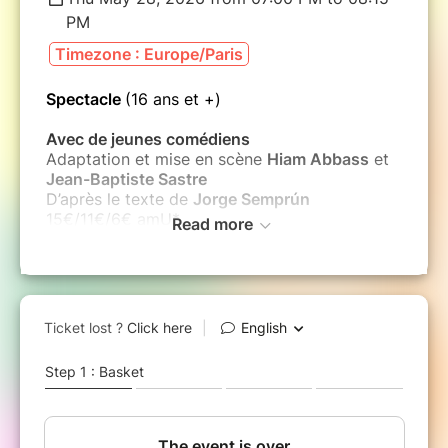
PM
Timezone : Europe/Paris
Spectacle
(16 ans et +)
Avec de jeunes comédiens
Adaptation et mise en scène
Hiam Abbass
et
Jean-Baptiste Sastre
D’après le texte de
Jorge Semprún
15€/11€/6€ amU*
Read more
Durée 1h30
Le spectacle sera suivi d’un échange avec
Hiam Abbas, Jean-Baptiste Sastre et les
acteurs.
*Les étudiants d’Aix-Marseille Université
bénéficient d’une réduction de 5 € sur le tarif
réduit des propositions du festival sous
réserve de présenter une carte d’étudiant amU
2025-2026.