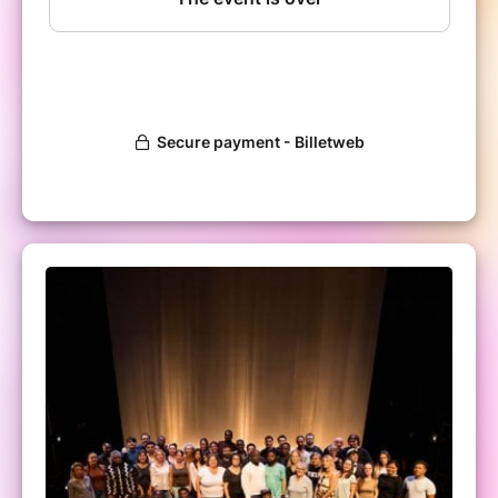
Contactez-nous pour réserver :
acrp@deslivrescommedesidees.com