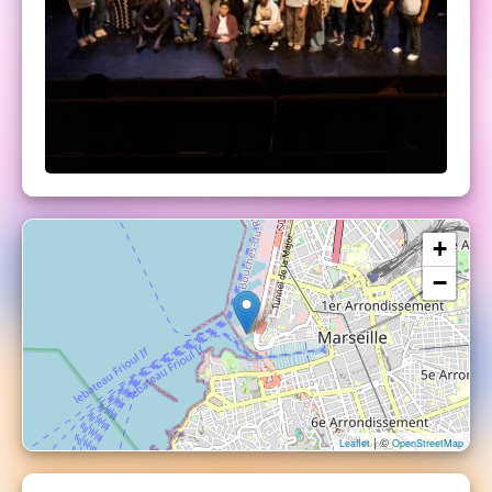
+
−
| ©
Leaflet
OpenStreetMap