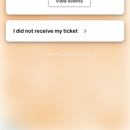
View events
I did not receive my ticket
© Billetweb |
Create my event