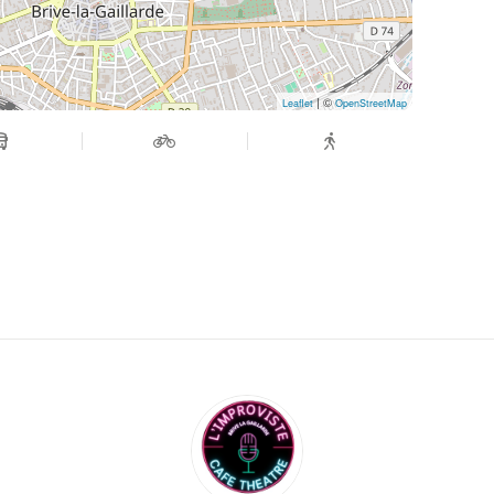
| ©
Leaflet
OpenStreetMap