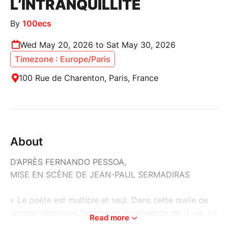
L’INTRANQUILLITÉ
By
100ecs
Wed May 20, 2026 to Sat May 30, 2026
Timezone : Europe/Paris
100 Rue de Charenton, Paris, France
About
D’APRÈS FERNANDO PESSOA,
MISE EN SCÈNE DE JEAN-PAUL SERMADIRAS
« Le poète est multiple et seul. Dans cette malle de
songes s’éprouve l’inanité de l’expérience de la vie. Le
Read more
poète est convaincu que seul subsistera son rêve car