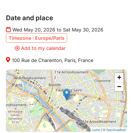
Vidéo : Ludovic Lang
Traduction : Françoise Laye
Date and place
Mise en scène et adaptation : Jean-Paul Sermadiras
Projet soutenu par l’Adami Déclencheur Théâtre
Wed May 20, 2026 to Sat May 30, 2026
Spedidam
Timezone : Europe/Paris
Add to my calendar
DURÉE : 1H15
100 Rue de Charenton, Paris, France
+
−
| ©
Leaflet
OpenStreetMap