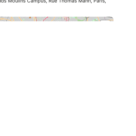
rands Moulins Campus, Rue Thomas Mann, Paris,
+
−
| ©
Leaflet
OpenStreetMap