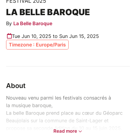
FESTIVAL 2025
LA BELLE BAROQUE
By
La Belle Baroque
Tue Jun 10, 2025 to Sun Jun 15, 2025
Timezone : Europe/Paris
About
Nouveau venu parmi les festivals consacrés à
la musique baroque,
La belle Baroque prend place au cœur du Géoparc
Beaujolais sur la commune de Saint-Lager et
propose sa seconde édition du 10 au 15 juin 2025.
Read more