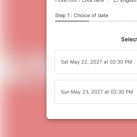
Le bruit pendant un spectacle (app
perturbant pour un nourrisson, nou
l'entrée pour les enfants de moins d
VOUS N'AVEZ PAS RECU VOTRE BI
Les réservations via Billetweb (notr
sont disponibles en temps réel.
En 
attention à ne pas confondre l'iden
confirmation d'achat. Le SMS de vo
transaction mais ne garantie pas le 
(retour sur le site) pour savoir si l