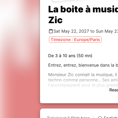
La boite à mus
Zic
Sat May 22, 2027 to Sun May 2
Timezone : Europe/Paris
De 3 à 10 ans (50 mn)
Entrez, entrez, bienvenue dans la 
Monsieur Zic connait la musique, il 
techno comme personne... Ses amis l
l'accompagnent pour le plus grand 
Rea
musical dans lequel chaque chanson 
Bébé de moins d'1 an