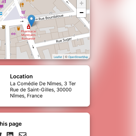
+
−
| ©
Leaflet
OpenStreetMap
Location
La Comédie De Nîmes, 3 Ter
Rue de Saint-Gilles, 30000
Nîmes, France
his page