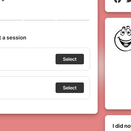
laudissements, musiques, etc) étant trop
s sommes au regret de ne pas autoriser
'1 an.
LLET ?
e partenaire de billetterie sécurisée)
cas de non réception de votre billet,
tification auprès de votre banque et la
tre banque autorise la tentative de
paiement, il faut attendre l'écran suivant
e paiement est passé ou non.
I did n