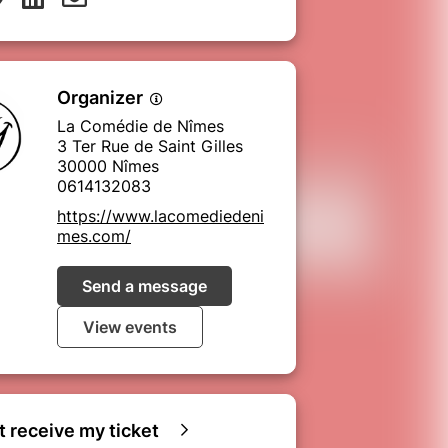
Organizer
La Comédie de Nîmes
3 Ter Rue de Saint Gilles
30000 Nîmes
0614132083
https://www.lacomediedeni
mes.com/
Send a message
View events
ot receive my ticket