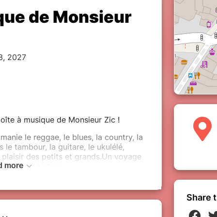
ique de Monsieur
3, 2027
boîte à musique de Monsieur Zic !
manie le reggae, le blues, la country, la
e tambour, la guitare, le ukulélé,
plaisir des petits et grands.Un voyage
d more
est une histoire....
Share t