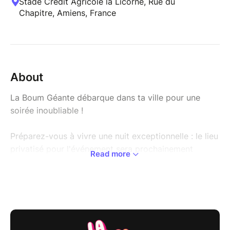
Stade Crédit Agricole la Licorne, Rue du
Chapitre, Amiens, France
About
La Boum Géante débarque dans ta ville pour une
soirée inoubliable !
Préparez-vous à vivre une nuit exceptionnelle : le lieu
privatisé pour l'événement sera prochainement
Read more
dévoilé sur l'événement facebook avant l'ouverture
officielle de la billetterie !
Une ambiance unique, des tubes cultes et une
décoration immersive vous attendent pour une soirée
rétro qui restera gravé dans les mémoires.