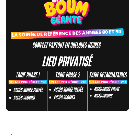
⚡️ Nos événements font complet partout en un temps
record, ne tardez pas ! ⚡️
Le lieu est incroyable, cela sera notre première dans
un cadre comme celui-ci.
Date : Vendredi 12 Juin
Horaires : 18h-2h
Lieu : Stade Crédit Agricole la Licorne, Salle de la
Bodega pour faire la fête
Avec l’engouement colossal que suscitent les Boums
Géantes, les places risquent de partir très vite. Si
vous voulez faire partie de cette soirée légendaire,
réservez dès maintenant pour ne pas manquer votre
chance.
Au programme :