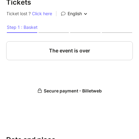
Tickets
Tous les hits des années 80, 90 et un peu des années
2000, pour enflammer la piste de danse.
Une décoration immersive et festive pour vous
replonger dans l’ambiance des meilleures décennies.
DJ expert des tubes rétro, garantissant une soirée
dansante jusqu’au petit matin.
Goodies exclusifs et surprises tout au long de la
soirée.
Une ambiance festive et conviviale pour une
expérience inoubliable.
Tarifs (places limitées) :
Phase 1 : 15€ au lieu de 25€ (offre très limitée)
Phase 1 Bis : 17€ au lieu de 25€ (offre très limitée)
Phase 2 : 20€ au lieu de 25 € (quantité limitée).
Retardataires : 25€