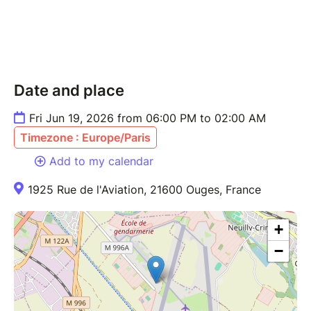
Un lieu transformé en véritable machine à
remonter le temps
Toujours la même recette magique :
Les plus grands hits des années 80, 90 et
Date and place
2000
Une ambiance survoltée et des milliers de
Fri Jun 19, 2026 from 06:00 PM to 02:00 AM
fêtards
Timezone : Europe/Paris
Des goodies exclusifs, des surprises et une
décoration rétro XXL
Add to my calendar
« Dijon, vous avez mis le feu… et on revient pour
1925 Rue de l'Aviation, 21600 Ouges, France
faire encore plus fort. »
+
Phase 1 :
1 t-shirt + ta place à 17€
−
Food Court by Biscrocamp