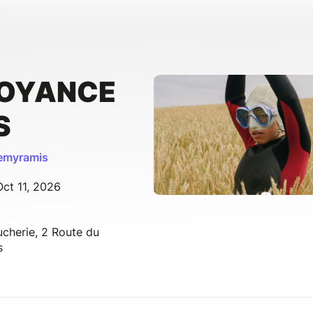
VOYANCE
S
Semyramis
ct 11, 2026
ucherie, 2 Route du
s