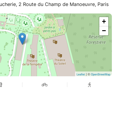
oucherie, 2 Route du Champ de Manoeuvre, Paris
+
−
| ©
Leaflet
OpenStreetMap