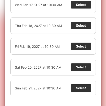
perturbant pour un nourrisson, nous sommes
au regret de ne pas autoriser l'entrée pour les
enfants de moins d'1 an.
VOUS N'AVEZ PAS RECU VOTRE BILLET ?
Les réservations via Billetweb (notre partenaire
de billetterie sécurisée) sont disponibles en
temps réel.
En cas de non réception de votre
billet, attention à ne pas confondre
l'identification auprès de votre banque et la
confirmation d'achat. Le SMS de votre banque
autorise la tentative de transaction mais ne
garantie pas le paiement, il faut attendre l'écran
suivant (retour sur le site) pour savoir si le
paiement est passé ou non.