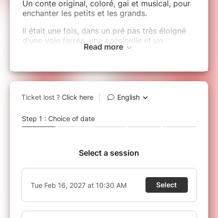
Un conte original, coloré, gai et musical, pour
enchanter les petits et les grands.
Il était une fois, dans un pré pas très éloigné
d'une voie ferrée, une coccinelle et un
Read more
bourdon...
Gaston le bourdon déprime à cause du bruit
des trains qui passent. Pimprenelle la
coccinelle, sa voisine, émue de le voir si triste,
décide de lui remonter le moral ! Et avec elle,
tous les autres insectes et habitants du
pâturage vont faire de leur mieux, pour rendre
le bourdon heureux.
Marionnettes, chansons et interactions pour
s'émouvoir, rire et rêver.
Bébé de moins d'1 an
Le bruit pendant un spectacle
(applaudissements, musiques, etc) étant trop