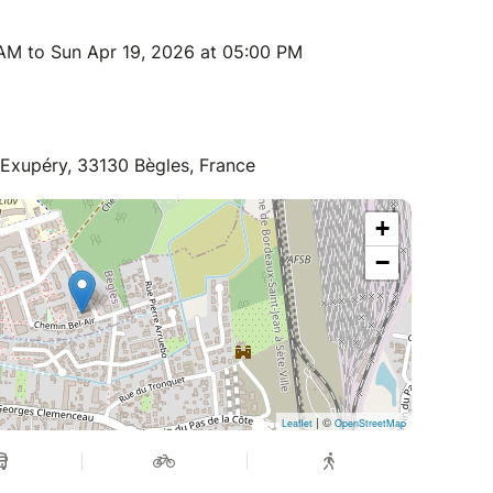
 AM to Sun Apr 19, 2026 at 05:00 PM
-Exupéry, 33130 Bègles, France
+
−
| ©
Leaflet
OpenStreetMap