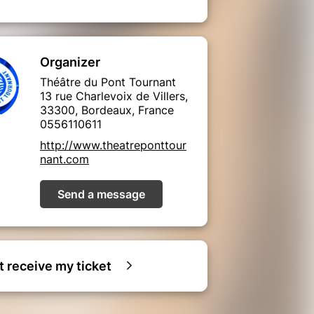
Organizer
Théâtre du Pont Tournant
13 rue Charlevoix de Villers,
33300, Bordeaux, France
0556110611
http://www.theatreponttour
nant.com
Send a message
ot receive my ticket