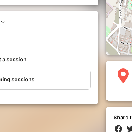
varez
stien Héquet
mental de La Gironde, et de la lutherie
Share t