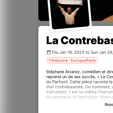
La Contreba
Thu Jan 19, 2023 to Sun Jan 29
Timezone : Europe/Paris
Stéphane Alvarez, comédien et dir
reprend un de ses succès, « La Co
du Parfum). Cette pièce raconte le 
d’un contrebassiste. Ou comment, 
instrument, il est lui-même l’instru
du spectacle, la fascination laisse 
Rea
Patrick Süskind dévoile avec ironie
cette version à la mise en scène s