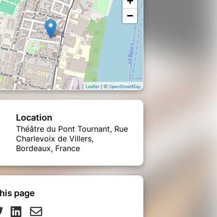
+
−
| ©
Leaflet
OpenStreetMap
Location
Théâtre du Pont Tournant, Rue
Charlevoix de Villers,
Bordeaux, France
his page