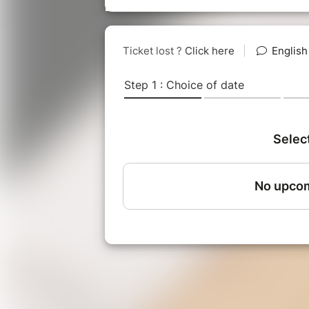
CIE DU PONT-TOURNANT
Mise en scène et jeu :
Stéphane Al
Assistant à la mise en scène :
Séba
Lumière et son :
Yannick Leleu
Costumes :
Vincent Dupeyron
Durée :
1h30
Tarifs :
20€ - 18€ - 15€ - 12€
Avec le soutien du Conseil Départe
Gilles Braem.