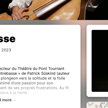
sse
, 2023
ecteur du Théâtre du Pont Tournant
ntrebasse » de Patrick Süskind (auteur
plongeon vers la solitude et la folie
animé d’une passion pour son
ment de ses propres frustrations. Au fil
place à la haine.
d more
 les dessous de la vie d’orchestre dans
ans fausses notes.