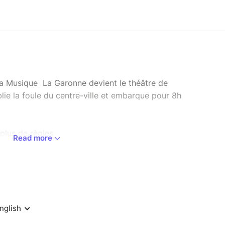
la Musique La Garonne devient le théâtre de
lie la foule du centre-ville et embarque pour 8h
 plus de règles
Read more
00 à 22h00 retardataires = sur le quai )
 Softs à volonté pendant 8h non-stop
jours pour 2 personnes au soleil à gagner par