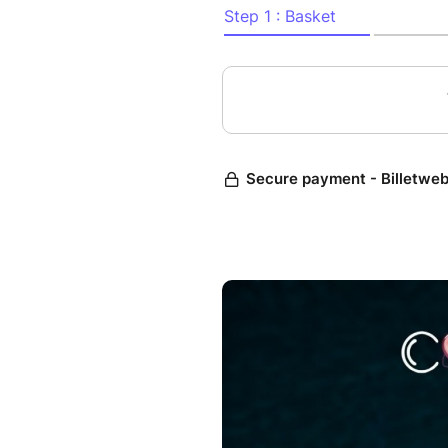
tirage au sort
LINE UP (Shatta • Dancehall 
@djdylou
+
@miragexmirage
PLACES TRÈS LIMITÉES Seulem
Interdit aux -18 ans
Lieu : Croisières Burdigala, 