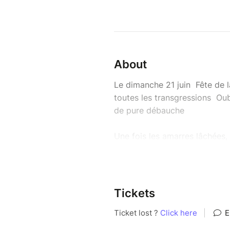
About
Le dimanche 21 juin Fête de 
toutes les transgressions Oub
de pure débauche
Une fois les amarres lâchées,
AU PROGRAMME :
18h00 - 02h00 (Navigation 21h
Tickets
OPEN BAR TOTAL Cocktails &
LE BRAQUAGE Un voyage de 4 