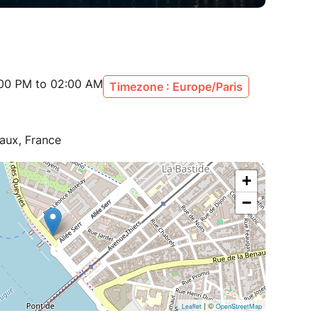
:00 PM to 02:00 AM
Timezone : Europe/Paris
aux, France
+
−
| ©
Leaflet
OpenStreetMap