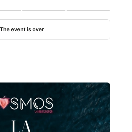
• Afro • Amapiano • Hip-hop) :
e
+
@lteedj_
ent 130 privilégiés à bord, pas un de plus
Face au 7 quai de Queyries, Bordeaux