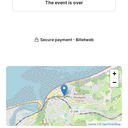
Comédien engagé par sa relation aux auteurs,
Jacques Bonnaffé a travaillé avec de grands
réalisateurs et metteurs en scène. Inventeur de
banquets littéraires, il met en scène ses
projets et dirige la Compagnie faisan.
Récompensé d’un Molière pour son solo "L’Oral
et Hardi", sur des textes de Jean-Pierre
Verheggen.
Laurence Vielle, poétesse, comédienne, a
publié récemment, "Billets d’où" (Le Castor
Astral) et "Renaître" (Al Manar). Avec Vincent
Granger, musicien et compositeur, ils sont tous
deux des artistes fidèles au festival.
+
Conception et interprétation : Jacques
−
Bonnaffé, Laurence Vielle. Création musicale :
Vincent Granger.
Tarif F (réservation indispensable). La formule
comprend l’entrée du spectacle, le menu et
l’apéritif.
| ©
Leaflet
OpenStreetMap