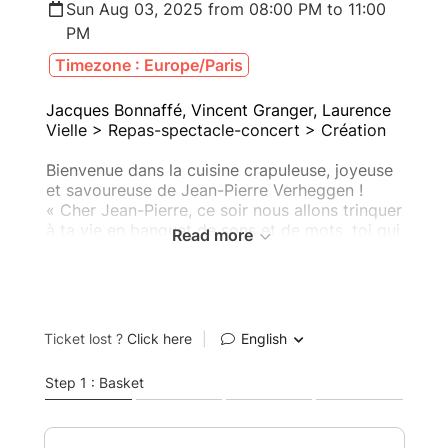
Sun Aug 03, 2025 from 08:00 PM to 11:00
PM
Timezone : Europe/Paris
Jacques Bonnaffé, Vincent Granger, Laurence
Vielle > Repas-spectacle-concert > Création
Bienvenue dans la cuisine crapuleuse, joyeuse
et savoureuse de Jean-Pierre Verheggen !
« Cher Jean-Pierre, ce soir nous allons trinquer
à ta vie en banquet de sons et de mots, toi qui
Read more
manges depuis peu les pissenlits par la
racine. Faites la fête aux mots pour devenir
illimités, écrivais-tu. Avec Jacques Bonnaffé,
qui engrange tes mots en tous sens, à revers à
foison à gogo, - et c’est une fête joyeuse de
l’écouter - nous dirons aussi d’autres poètes et
poétesses de "langagement” : Marguerite
Duras, Raymond Devos, Christophe Tarkos,
Gertrude Stein… » Laurence Vielle.