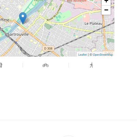
+
−
| ©
Leaflet
OpenStreetMap