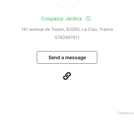
Coopazur Jardica
141 avenue de Toulon, 83260, La Crau, France
0782497611
Send a message
Contact u