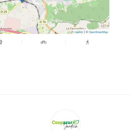
| ©
Leaflet
OpenStreetMap