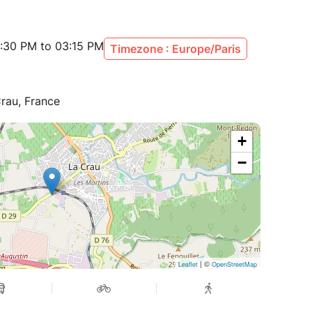
:30 PM to 03:15 PM
Timezone : Europe/Paris
rau, France
+
−
| ©
Leaflet
OpenStreetMap