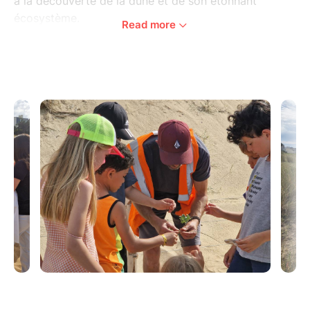
à la découverte de la dune et de son étonnant
écosystème.
Read more
Au fil de la balade, petits et grands apprennent
comment la dune se forme, évolue et se transforme
sous l’action du vent et de l’océan. Cette visite
ludique permet aussi de mieux comprendre comment
les plantes et les animaux s’adaptent à ce milieu
naturel aussi fragile qu’instable.
Observer, comprendre, expérimenter… les enfants
participent activement à cette découverte accessible
et vivante, pensée pour éveiller la curiosité et
sensibiliser à la préservation du littoral.
Une sortie nature idéale pour regarder autrement les
paysages de Pornichet et partager un moment en
famille au plus près de l’océan.