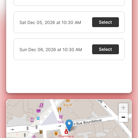
au regret de ne pas autoriser l'entrée pour les
enfants de moins d'1 an.
VOUS N'AVEZ PAS RECU VOTRE BILLET ?
Les réservations via Billetweb (notre partenaire
de billetterie sécurisée) sont disponibles en
temps réel.
En cas de non réception de votre
billet, attention à ne pas confondre
l'identification auprès de votre banque et la
confirmation d'achat. Le SMS de votre banque
autorise la tentative de transaction mais ne
garantie pas le paiement, il faut attendre l'écran
suivant (retour sur le site) pour savoir si le
paiement est passé ou non.
+
−