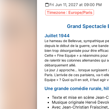
Fri Jun 11, 2027 at 09:00 PM
Timezone : Europe/Paris
Grand Spectacle B
Juillet 1944
Le hameau de Bellevue, sympathique pet
depuis le début de la guerre, une bande
bien trop désorganisée pour être efficace
Cette « Fine Equipe » a néanmoins pour d
de ralentir les colonnes allemandes qui s
débarquement allié.
Le jour J approche... lorsque surgissent 
Paris. L’arrivée de ces parisiens, va-t-el
Equipe » ? Quoi qu’il en soit, il faut agir 
Une grande comédie rurale, hila
Texte et mise en scène Jean-Ch
Musique originale Hervé Devol
Avec Jean-Christian Fraiscinet,