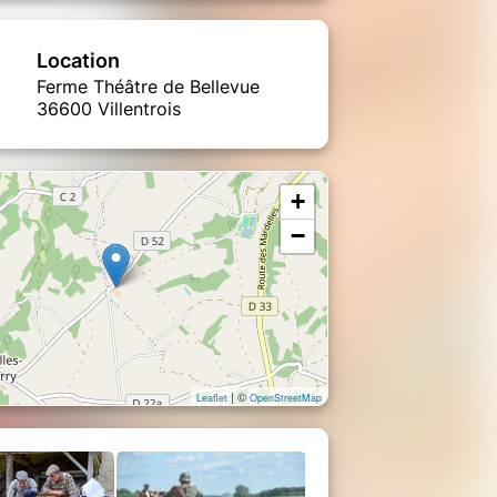
Location
Ferme Théâtre de Bellevue
36600 Villentrois
+
−
| ©
Leaflet
OpenStreetMap