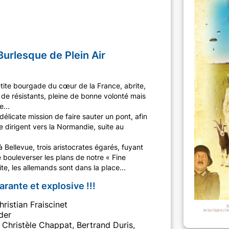
urlesque de Plein Air
ite bourgade du cœur de la France, abrite,
 de résistants, pleine de bonne volonté mais
...
élicate mission de faire sauter un pont, afin
e dirigent vers la Normandie, suite au
à Bellevue, trois aristocrates égarés, fuyant
le bouleverser les plans de notre « Fine
vite, les allemands sont dans la place...
rante et explosive !!!
ristian Fraiscinet
der
 Christèle Chappat, Bertrand Duris,