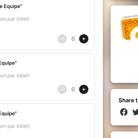
Share t