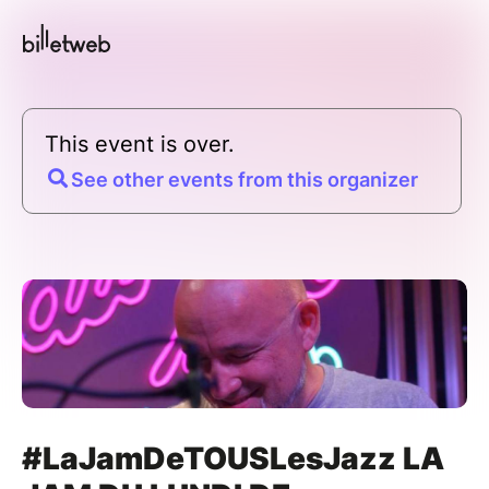
This event is over.
See other events from this organizer
#LaJamDeTOUSLesJazz LA