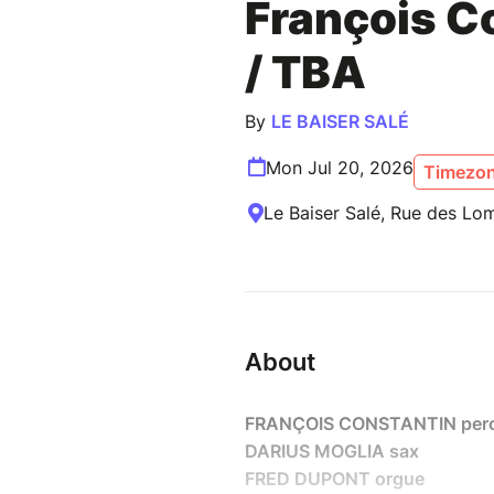
François C
/ TBA
By
LE BAISER SALÉ
Mon Jul 20, 2026
Timezon
Le Baiser Salé, Rue des Lom
About
FRANÇOIS CONSTANTIN perc
DARIUS MOGLIA sax
FRED DUPONT orgue