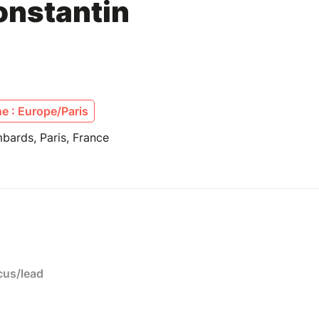
onstantin
e : Europe/Paris
bards, Paris, France
us/lead