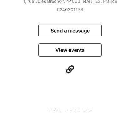
1, rue Jules Bréchoir, 44000, NANTES, France
0240301176
Send a message
View events
© Billetweb 2014 - 2026
Legal Notice
Report this page
Contact us