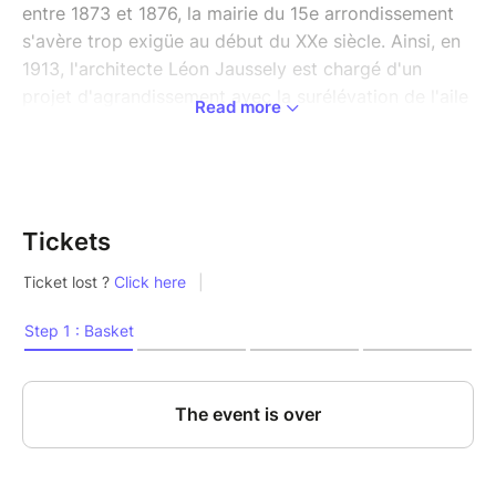
entre 1873 et 1876, la mairie du 15e arrondissement
s'avère trop exigüe au début du XXe siècle. Ainsi, en
1913, l'architecte Léon Jaussely est chargé d'un
projet d'agrandissement avec la surélévation de l'aile
Read more
gauche et reconstruction totale de l'aile droite pour y
installer une salle des fêtes au premier étage.
Interrompu par la guerre, le chantier reprend en 1924
et s'achève en 1929.
Tickets
La décoration de la salle des fêtes de la mairie du
15e est confiée à Henri Rapin, qui travaille en
parallèle sur celle de la mairie de Reims. Cet
ensemblier-décorateur, qui s'illustre à l'Exposition
internationale des arts décoratifs de 1925 avec la
salle à manger de l'Ambassade française et qui
s'engage très fortement pour la rénovation des arts
appliqués, choisit de lui donner un style Art déco.