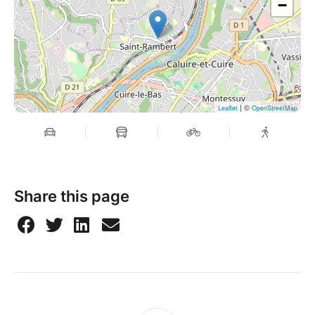
−
| ©
Leaflet
OpenStreetMap
Share this page