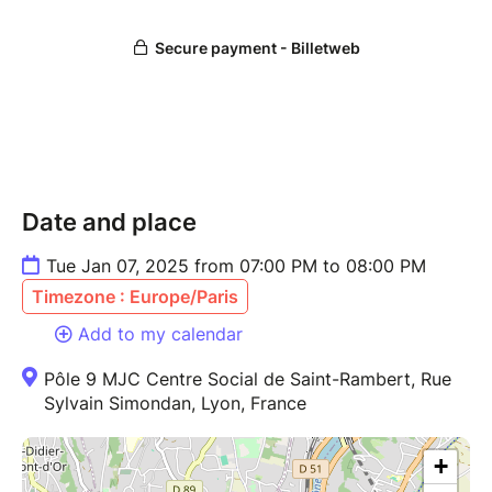
notre corps : comment chacun l’appréhende, le
connaît et compose avec.
Notre spectacle est également pour un public
familial, la citoyenneté et la santé. Il s’agit d’une pièce
riche en informations menée avec beaucoup
d’humour et un langage facile adapté pour les jeunes.
Bande annonce
https://youtu.be/MvB4nZr6sFk
Date and place
Durée 55 minutes
Pour ados à partir de 11 ans et adultes
Tue Jan 07, 2025 from 07:00 PM to 08:00 PM
Timezone : Europe/Paris
Add to my calendar
Pôle 9 MJC Centre Social de Saint-Rambert, Rue
Sylvain Simondan, Lyon, France
+