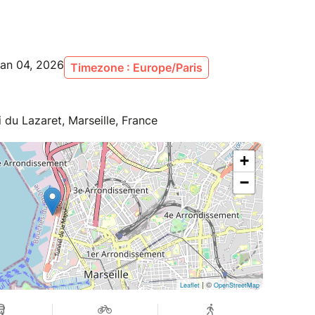
Jan 04, 2026
Timezone : Europe/Paris
 du Lazaret, Marseille, France
+
−
| ©
Leaflet
OpenStreetMap