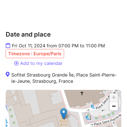
les particuliers.
Les partenaires : Strass'art Gallery, Galeries Lafayette
et Ecole Internationale Tunon
Date and place
L’Alsace contre le cancer (ATGC) • Association
Fri Oct 11, 2024 from 07:00 PM to 11:00 PM
reconnue mission d’Utilité Publique • 2 allée d’Oslo -
Timezone : Europe/Paris
67300 Strasbourg Schiltigheim • Tél. : 03 88 62 22
22 • @ : info@alsacecontrecancer.com • Internet :
Add to my calendar
www.alsacecontrecancer.com
Sofitel Strasbourg Grande Île, Place Saint-Pierre-
le-Jeune, Strasbourg, France
+
−