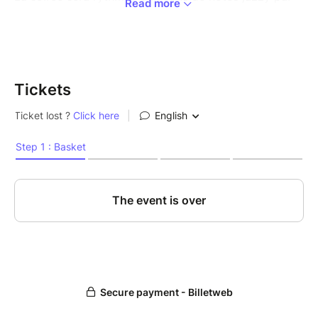
Read more
le Maxime Luck trio, la présence de @Cookie.Elsass,
une animation live par le peintre exubérant
Brunograffer et des animations organisées par les
Galeries Lafayette.
Tickets
Le prix est de 95 euros par personne, comprenant
15 pièces salées et sucrées ainsi qu'une sélection de
boissons.
L’intégralité des sommes versées pour la soirée sera
reversée à l’association L'Alsace contre le cancer qui
leur permettra de continuer leurs actions de soutien à
la recherche en Alsace, d’améliorer la vie des malades
et d’engagement dans la prévention du cancer. Un
reçu fiscal vous sera délivré par l’Alsace contre le
cancer sur le bénéfice de la soirée, soit 65€ sur
lequel vous pourrez bénéficier d'un reçu fiscal de
60% (39€) pour les entreprises et de 66% (43€) pour