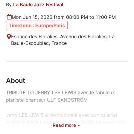
By
La Baule Jazz Festival
Mon Jun 15, 2026 from 08:00 PM to 11:00 PM
Timezone : Europe/Paris
Espace des Floralies, Avenue des Floralies, La
Baule-Escoublac, France
About
TRIBUTE TO JERRY LEE LEWIS avec le fabuleux
pianiste-chanteur ULF SANDSTRÖM
Jerry LEE LEWIS a révolutionné avec son quartet
le ROCK’N ROLL et le BOOGIE-WOOGIE en apportant
Read more
une énergie exceptionnelle à cette musique qui a