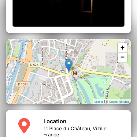
+
−
| ©
Leaflet
OpenStreetMap
Location
11 Place du Château, Vizille,
France