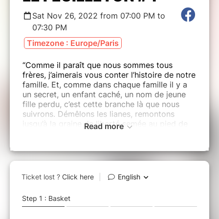
Sat Nov 26, 2022 from 07:00 PM to
07:30 PM
Timezone : Europe/Paris
“Comme il paraît que nous sommes tous
frères, j’aimerais vous conter l’histoire de notre
famille. Et, comme dans chaque famille il y a
un secret, un enfant caché, un nom de jeune
fille perdu, c’est cette branche là que nous
suivrons. Démêlons les lianes, remontons
jusqu’à la graine de liberté semée au pied de
Read more
l’arbre généalogique…” Un spectacle en
feuilleton et en solo mais avec beaucoup de
fantômes ! A suivre chaque soir…