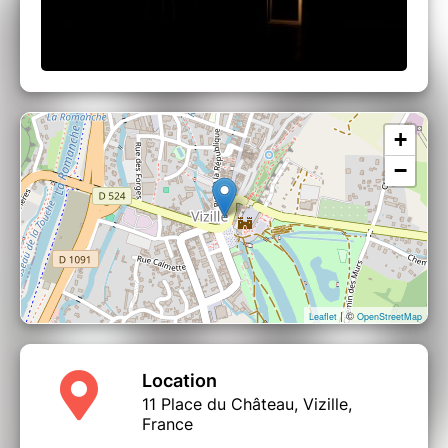
+
−
| ©
Leaflet
OpenStreetMap
Location
11 Place du Château, Vizille,
France