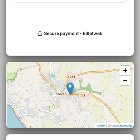
compte du monde vivant.
Opus 1 : La forêt ça n’existe pas
Une histoire d’amitié de deux compagnons
d’infortune, un singe et un paresseux,
enfermés dans une boîte. Que font-ils là ?
Malgré le fait qu’ils aient tout oublié, ils
+
gardent espoir et tentent de s’échapper.
−
Opus 2 : De plus en plus de rien
Sur un petit îlot de terre, un endroit désert et
fort peu accueillant, une hyène tachetée
et un lombric terrestre discutent. Derniers
témoins du vivant, ils sentent la terre
| ©
Leaflet
OpenStreetMap
disparaître sous leurs pattes...