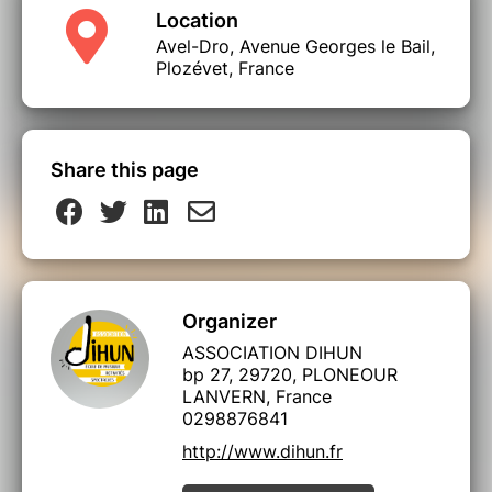
Location
Distribution
Avel-Dro, Avenue Georges le Bail,
Plozévet, France
Conception, construction, jeu : Kristina
Dementeva et Pierre Dupont
Regards extérieurs : Faustine Lancel et Lou
Simon
Share this page
Mentions légales
Production : Théâtre Halle Roublot
Coproduction : Festival MARTO
Organizer
Soutiens : Ministère de la Culture - DRAC Ile-
de-France, Région Ile-de-France, Conseil
ASSOCIATION DIHUN
départemental du Val-de-Marne, Ville de
bp 27, 29720, PLONEOUR
LANVERN, France
Fontenay-sous-Bois
0298876841
http://www.dihun.fr