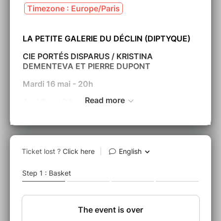
Timezone : Europe/Paris
LA PETITE GALERIE DU DÉCLIN (DIPTYQUE)
CIE PORTÉS DISPARUS / KRISTINA
DEMENTEVA ET PIERRE DUPONT
Mardi 16 mai - 20h
Read more
Avel Dro - Dihun Plozevet
Théâtre de marionnettes sur table - 50 min -
Tout public Dès 6 ans
Un diptyque animalier ou deux histoires, pour
témoigner du combat des laissés-pour-