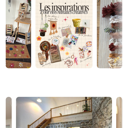
Roannaise dans la Loire (42), pour une multitude
d'activités créatives, quelques exemples dans cette
liste non exhaustive :
-Tissage
-Peinture
-Perles
-Macramé
-Broderie
-Crochet
-Journaling
-Atelier floral
...
Inclus dans le prix :
-> Hébergement et table en maison d'hôte
->Les ateliers créatifs ainsi que le matériel nécessaire
->Draps et serviettes de toilette