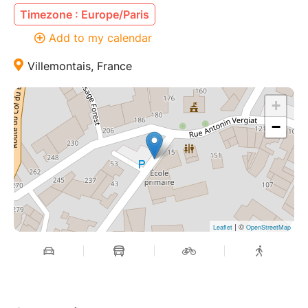
Timezone : Europe/Paris
Add to my calendar
Villemontais, France
+
−
| ©
Leaflet
OpenStreetMap