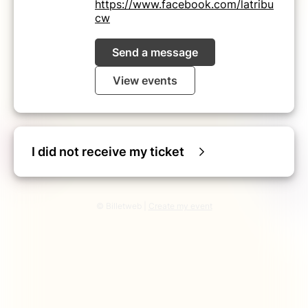
https://www.facebook.com/latribu
cw
Send a message
View events
I did not receive my ticket
© Billetweb |
Create my event