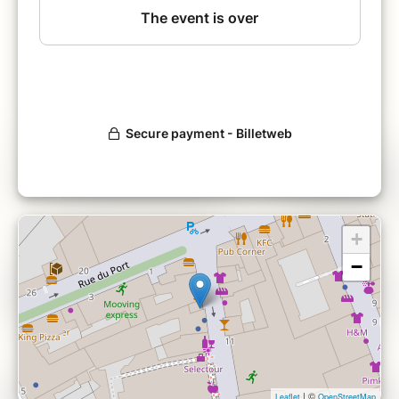
des Ateliers Up au service d’un entreprenariat
responsable, créatif, agile et engagé !
+
−
| ©
Leaflet
OpenStreetMap