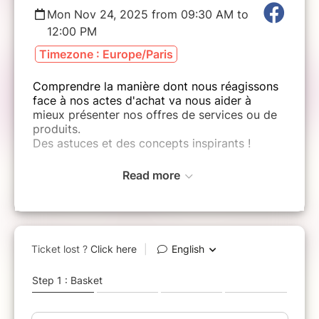
Mon Nov 24, 2025 from 09:30 AM to
12:00 PM
Timezone : Europe/Paris
Comprendre la manière dont nous réagissons
face à nos actes d'achat va nous aider à
mieux présenter nos offres de services ou de
produits.
Des astuces et des concepts inspirants !
Read more
L’Atelier Up, c’est aussi rencontrer d’autres
porteurs de projets et entrepreneurs avec qui
échanger expériences, bonnes pratiques,
anecdotes pour « être » en prenant soin de
notre énergie; c’est aussi un moment de
découverte et d’apprentissage par le « faire »
pour soutenir le démarrage et le
développement de notre activité pour « avoir
» les résultats à la hauteur de nos rêves… «
Être » pour « faire » et « avoir » est le fil d’or