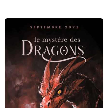
tous les créneaux horaires (précisez tout changement
à l'organisation).
Si vous avez choisi l'expérience DRAGON
FANTASTIQUE :
- 2h30 à 4h de jeu (environ)
- Jeu non chronométré
- + d’enigmes par rapport au MAGIQUE
- Animations fantastiques
- 2 à 3 animateurs costumés
SURPRISE FANTASTIQUE
Tarif groupes : réduction de 10% à partir de 5
personnes
Si vous avez choisi l'expérience DRAGON MAGIQUE :
- 1h30 à 2h de jeu (environ)
- Jeu non chronométré
- Enigmes équivalent du niveau magique (Tome 1 :