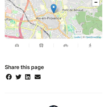
−
MERCI pour votre participation, VOUS êtes
fantastiques !
| ©
Leaflet
OpenStreetMap
Share this page