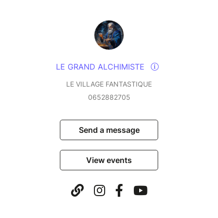
plusieurs joueurs plus tard, à votre guise, en
précisant le nom de son équipe lors de son
inscription, tout simplement !
Le nombre d'animateur est de :
LE GRAND ALCHIMISTE
- 1 pour les animations de moins de 90 participants
- 2 pour plus de 90 partipants
LE VILLAGE FANTASTIQUE
- 3 pour plus de 180 participants
0652882705
Il s'agit d'un lancement d'activité, un tout premier jeu,
nous sommes 3 personnes à avoir créé le jeu :
Send a message
Nathalie, Adrien et Pascal.
View events
On a testé le jeu 15 fois avec différents publics avant
de vous le proposer.
C'est un jeu où il faut lire à voix haute, à la manière
d'un jeu de rôle, avec un Maître du Jeu (Game