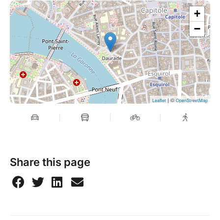
souvenir inoubliable,
+
- pas de points de rapidité, jeu non chronométré.
−
Vous pouvez vous costumer, créer ou incarner le
personnage fantastique de votre choix. Vous n'aurez
pas de points bonus mais nos animateurs seront
costumés et sur la photo bonus du portraitiste ça
donne un effet... FANTASTIQUE !
| ©
Leaflet
OpenStreetMap
Le Bourgmestre du Village Fantastique vous
demande de bien vérifier la date et la ville choisie
avant de valider votre inscription fantastique. Nos
dragons nous permettent en effet de nous déplacer
Share this page
dans 90 villes en France en 2024, parlez-en à vos
proches !
Si vous n'êtes pas sûrs d'être au complet dans votre
équipe, il vous sera possible de rajouter un ou