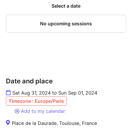
Jeu non chronométré : prenez le temps de prendre le
temps !
Ou plus sérieusement, si vous souhaitez activer tous
les niveaux facultatifs et vous balader dans le Village
Fantastique pour faire connaissance avec tous ses
habitants, ou alors si vous êtes pressés et que vous
voulez aller droit au but, réaliser votre quête et c'est
tout ! Chacun sa stratégie.
CLASSEMENT :
Date and place
- envoyé par mail en fin de journée vers 19h00,
- vous partez TOUS avec le nombre maximum de
Sat Aug 31, 2024 to Sun Sep 01, 2024
points,
Timezone : Europe/Paris
- points enlevés à chaque mauvaise réponse validée,
Add to my calendar
- points enlevés à chaque conseil donné par le...
"conseiller" du Village,
Place de la Daurade, Toulouse, France
- points BONUS du portraitiste pour garder un