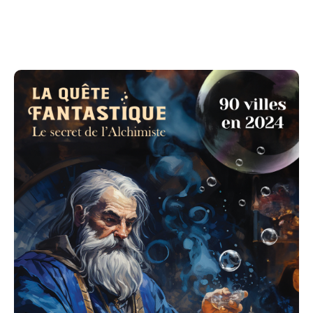
Nombre de joueurs conseillés par équipe :
- entre 2 et 7 humains,
- déconseillés aux gobelins,
- Humains costumés acceptés,
- Humains costumés en gobelins acceptés.
2 niveaux de jeux possibles à choisir sur place :
- niveau Famille "Magique" (à partir de 8 ans),
- niveau Expert "Fantastique" (pour les plus de 8
ans).
Les équipes se font sur place, si vous souhaitez
rajouter une personne dans votre équipe, vous
pourrez le faire sur place, elle peut s'inscrire
séparément.
Vous en aurez besoin et de manière indispensable :
- un stylo,