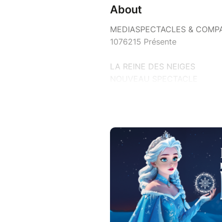
About
MEDIASPECTACLES & COMPAG
1076215 Présente
LA REINE DES NEIGES
NOUVEAU SPECTACLE
Êtes-vous sûrs de connaître la
Redécouvrez le conte préféré
enchantera aussi tous les pare
Anna et Elsa, deux sœurs se 
incroyable pleine de magie et
Elsa, future reine d'Arendelle,
proches. Mis à part le régent
ne comprend pas son retrait.
Le jour du couronnement arriv
Hélas, rien ne se passe comm