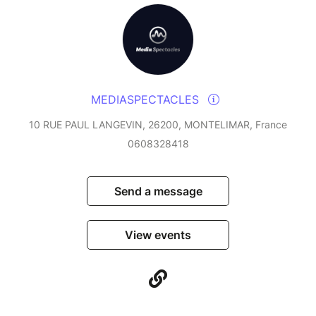
MEDIASPECTACLES
10 RUE PAUL LANGEVIN, 26200, MONTELIMAR, France
0608328418
Send a message
View events