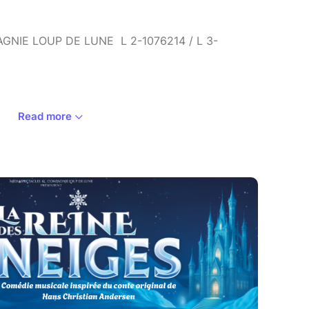
NIE LOUP DE LUNE L 2-1076214 / L 3-
Read more
 véritable histoire de la Reine des Neiges ?
 de tous les enfants sous une forme qui
nts !
retrouvent embarquées dans une histoire
 d'aventures. Essayant de contrôler ses pouvoirs,
 doit se confiner pour éviter de faire du mal à ses
, personne ne doit savoir ! Pas même sa sœur qui
e. Les sœurs vont enfin pouvoir se retrouver.
e prévu. Elsa dévoile malencontreusement sa