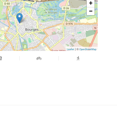
+
−
| ©
Leaflet
OpenStreetMap