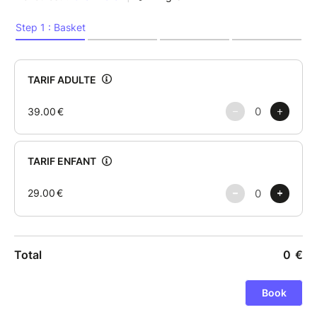
Anna et Elsa, deux sœurs se retrouvent embarquées
dans une histoire incroyable pleine de magie et
d'aventures. Essayant de contrôler ses pouvoirs, Elsa,
future reine d'Arendelle, doit se confiner pour éviter
de faire du mal à ses proches. Mis à part le régent,
personne ne doit savoir ! Pas même sa sœur qui ne
comprend pas son retrait.
Le jour du couronnement arrive. Les sœurs vont enfin
pouvoir se retrouver. Hélas, rien ne se passe comme
prévu. Elsa dévoile malencontreusement sa magie et
plonge Arendelle dans un hiver sans fin. Elle fuit une
situation qui lui échappe, ainsi que la menace d'un
peuple effrayé. Mais Anna ne compte pas
abandonner sa soeur ! Elle part alors à sa recherche
pour tout remettre en ordre... Y arrivera-t-elle ?
L'histoire d'Anna et Elsa, tout le monde la connaît.
Celle du conte original d'Andersen, peut-être un peu
moins. Venez apprécier cette version dans une