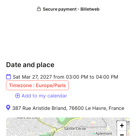
trépidante aventure moderne et surprenante ! Les
comédiens aux multiples talents sont aux services de
ce spectacle riche en musiques, danses, chants et
bourré d'humour.
Accompagnée de projections vidéos immersives,
d’effets spéciaux et de tours de magie, cette
adaptation vous donnera, à coup sûr, du sourire plein
les lèvres !
Renseignements Office de tourisme: 02.32.74.04.04
Date and place
PMR : mediaspectacles@hotmail.fr
Sat Mar 27, 2027 from 03:00 PM to 04:00 PM
Timezone : Europe/Paris
Add to my calendar
387 Rue Aristide Briand, 76600 Le Havre, France
+
−