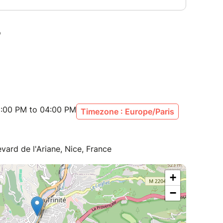
04.92.14.46.14
l.fr
:00 PM to 04:00 PM
Timezone : Europe/Paris
vard de l'Ariane, Nice, France
+
−