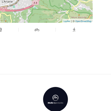
| ©
Leaflet
OpenStreetMap