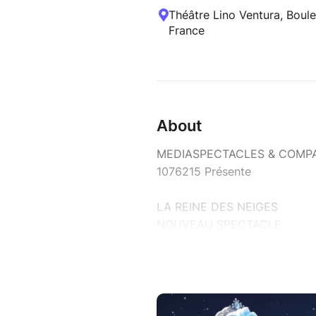
Théâtre Lino Ventura, Boule
France
About
MEDIASPECTACLES & COMPAG
1076215 Présente
LA REINE DES NEIGES
NOUVEAU SPECTACLE
Êtes-vous sûrs de connaître la
Redécouvrez le conte préféré
enchantera aussi tous les pare
Anna et Elsa, deux sœurs se 