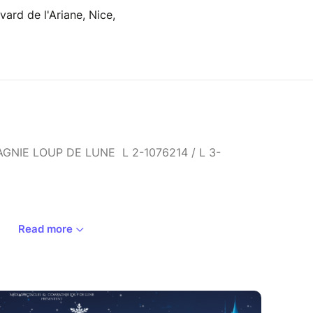
vard de l'Ariane, Nice,
NIE LOUP DE LUNE L 2-1076214 / L 3-
Read more
 véritable histoire de la Reine des Neiges ?
 de tous les enfants sous une forme qui
nts !
retrouvent embarquées dans une histoire