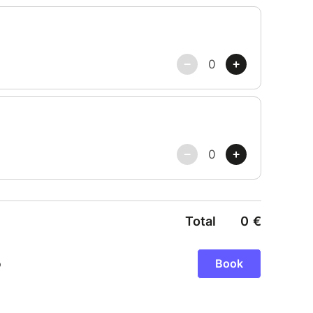
e. Les sœurs vont enfin pouvoir se retrouver.
e prévu. Elsa dévoile malencontreusement sa
un hiver sans fin. Elle fuit une situation qui lui
 d'un peuple effrayé. Mais Anna ne compte pas
rt alors à sa recherche pour tout remettre en
 le monde la connaît. Celle du conte original
 moins. Venez apprécier cette version dans une
et surprenante ! Les comédiens aux multiples
ce spectacle riche en musiques, danses, chants et
idéos immersives, d’effets spéciaux et de tours
us donnera, à coup sûr, du sourire plein les
risme: 0891.67.35.35
il.fr