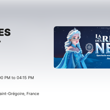
ES
T
)
00 PM to 04:15 PM
aint-Grégoire, France