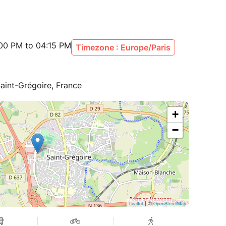
:00 PM to 04:15 PM
Timezone : Europe/Paris
aint-Grégoire, France
+
−
| ©
Leaflet
OpenStreetMap