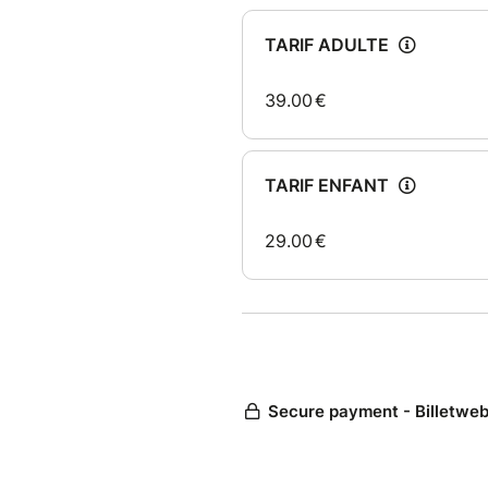
Le jour du couronnement arriv
Hélas, rien ne se passe comm
magie et plonge Arendelle dans 
échappe, ainsi que la menace
abandonner sa soeur ! Elle pa
ordre... Y arrivera-t-elle ?
L'histoire d'Anna et Elsa, tout
d'Andersen, peut-être un peu
trépidante aventure moderne 
talents sont aux services de 
bourré d'humour.
Accompagnée de projections v
de magie, cette adaptation vo
lèvres !
Renseignements Office de tou
PMR : mediaspectacles@hotma