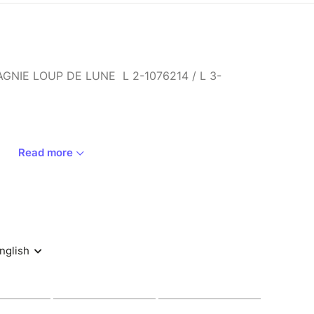
NIE LOUP DE LUNE L 2-1076214 / L 3-
Read more
 véritable histoire de la Reine des Neiges ?
 de tous les enfants sous une forme qui
nts !
retrouvent embarquées dans une histoire
 d'aventures. Essayant de contrôler ses pouvoirs,
 doit se confiner pour éviter de faire du mal à ses
, personne ne doit savoir ! Pas même sa sœur qui