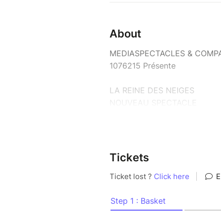
About
MEDIASPECTACLES & COMPAG
1076215 Présente
LA REINE DES NEIGES
NOUVEAU SPECTACLE
Êtes-vous sûrs de connaître la
Redécouvrez le conte préféré
enchantera aussi tous les pare
Tickets
Anna et Elsa, deux sœurs se 
incroyable pleine de magie et
Elsa, future reine d'Arendelle,
proches. Mis à part le régent
ne comprend pas son retrait.