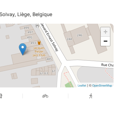
olvay, Liège, Belgique
+
−
| ©
Leaflet
OpenStreetMap