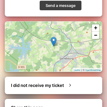
L’Amoureux, Fulvio (ténor)
, Almeno Gonçalves
Send a message
Le Docteur, Graziano et Le Capitaine,
Spavento (baryton),
Matthieu Le Levreur
Un marchand de Murano, Pantalone (baryton –
+
basse)
, Antoine Pluche
−
Flûtes,
Denis Raisin Dadre
Luth, guitares,
Miguel Henry
Pianino, clavecin,
Cédric Piromalli
Butter quartet :
| ©
Leaflet
OpenStreetMap
Lester Anna Jane
violon
Prendergast Chloe
violon
I did not receive my ticket
Franenberg Isabel
alto
Buttar Evan
violoncelle