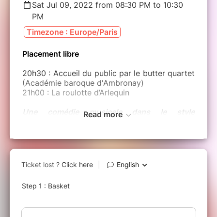
Sat Jul 09, 2022 from 08:30 PM to 10:30
PM
Timezone : Europe/Paris
Placement libre
20h30 : Accueil du public par le butter quartet
(Académie baroque d'Ambronay)
21h00 : La roulotte d’Arlequin
Une comédie musicale dans le style
Read more
Renaissance, librement inspirée de la comédie
madrigalesque, La Pazzia Senile d’Adriano
Banchieri (1568 - 1634) et des chansons
italiennes des années 1960.
La Roulotte d’Arlequin, se situe en Italie en
plein miracle économique, dans les années
1960. Heureuse et joyeuse époque où l’on
roule en Fiat 500 et en Vespa ! Une joyeuse
troupe de musiciens et chanteurs chemine de