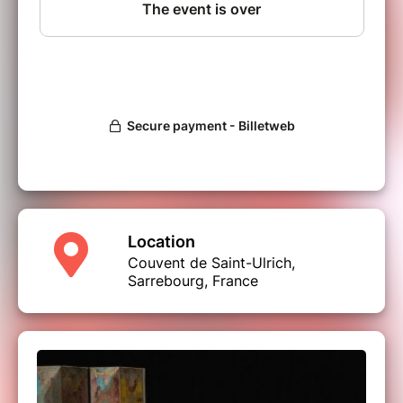
village en village et déploie sa Roulotte qui
devient, sous les yeux du public, un théâtre
ambulant. Sur son plateau ils vont représenter
la comédie madrigalesque de Banchieri la plus
fameuse de son temps : La Pazzia Senile (La
Folie Sénile), une mise en musique totalement
déjantée d’un canevas de la Commedia
dell’Arte. Elle raconte des histoires qui nous
font rire depuis toujours : un Docteur de
commedia bedonnant et pérorant veut marier
sa fille à Pantalon, un vieux marchand
libidineux de Murano. La fille, elle, préfère bien
sûr le jeune bellâtre qui soupire, mais qui est
incapable de prendre une initiative.
Location
Heureusement, Arlequin est là, le valet de
Couvent de Saint-Ulrich,
Pantalon, vif, souvent balourd, mais ô combien
Sarrebourg, France
malin qui va sauver la situation… sans oublier…
Laureta, la Courtisane, haute en couleurs !
La Roulotte d’Arlequin, déployant ses tréteaux
et ses voiles, s’installe sur les places des
villages, mais aussi à proximité des jardins,
comme celui des Harmonies devant le