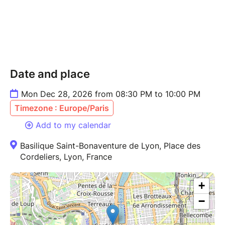
Si vous aimez le Gospel, la Soul et les grandes
émotions musicales, ce rendez-vous est pour vous !
Ouverture des portes : 1h15 avant l’heure du concert
Infoline : 06 75 00 78 04
Date and place
Mon Dec 28, 2026 from 08:30 PM to 10:00 PM
Timezone : Europe/Paris
Add to my calendar
Basilique Saint-Bonaventure de Lyon, Place des
Cordeliers, Lyon, France
+
−