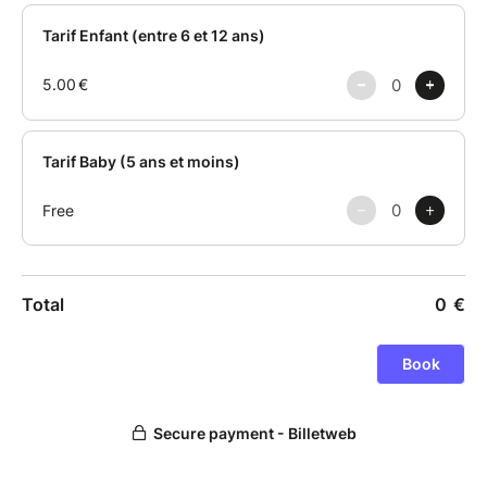
Tony Renis, Byron Cage, Earth Wind & Fire, Raymond
Myles, Rhoda Scott, et bien d’autres encore.
Quand Nicole Slack Jones & The Soul Sisters unissent
leurs voix, c’est une véritable communion musicale
qui s’installe, surtout dans le cadre somptueux de la
Basilique Saint-Bonaventure de Lyon. Leurs voix
exceptionnelles feront résonner en vous une énergie
nouvelle et irrésistible — il ne serait pas étonnant que
vous vous leviez, le sourire aux lèvres, pour laisser
échapper un “Hallelujah !” rempli d'émotions.
Ce concert s’annonce comme une véritable
célébration de la musique et de la joie de vivre — un
moment magique ! Attendez-vous à une atmosphère
chaleureuse, de partage et d’émotion, où la musique
unit, élève et transporte. Parfait pour les fêtes de fin
d'année.