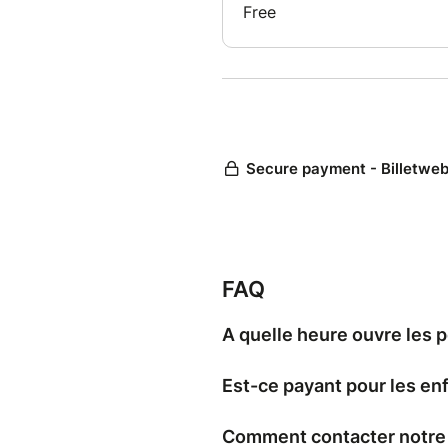
de la Cathédrale Saint-Louis d
résonner en vous une énergie n
étonnant que vous vous leviez
“Hallelujah !” rempli d'émotion
Ce concert s’annonce comme u
joie de vivre — un moment m
chaleureuse, de partage et d’é
Si vous aimez le Gospel, la S
vous est pour vous !
FAQ
Ouverture des portes : 1h15 a
A quelle heure ouvre les 
Infoline : 06 75 00 78 04
Est-ce payant pour les en
Comment contacter notre