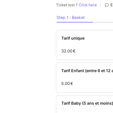
vous donner des frissons et v
Soul Music dans toute sa sple
Icône incontestée du Gospel e
récemment les ouvertures des
500 millions de téléspectateu
le légendaire Festival Jazz à 
Cathédrale Notre-Dame de Reim
Music Festival, où lui a été d
Award.
Au fil de sa carrière, Nicole 
avec les plus grands : Lionel
Zucchero, Aloe Blacc, Richar
& Fire, Raymond Myles, Rhoda 
Quand Nicole Slack Jones & Th
véritable communion musicale 