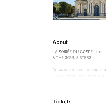
About
LA SOIRÉE DU GOSPEL from
& THE SOUL SISTERS.
Après une tournée triomphale,
Jones, revient en France ave
événement grandiose, entre G
authentiques ! À ses côtés, le
vibrant, puissant… et inoubliab
Tickets
Imaginez un instant l’énergie,