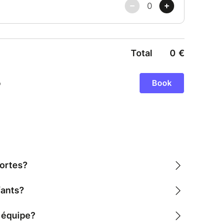
e Versailles. Leurs voix exceptionnelles feront
ouvelle et irrésistible — il ne serait pas
, le sourire aux lèvres, pour laisser échapper un
s.
ne véritable célébration de la musique et de la
agique ! Attendez-vous à une atmosphère
motion, où la musique unit, élève et transporte.
oul et les grandes émotions musicales, ce rendez-
vant l’heure du concert
portes?
fants?
 équipe?