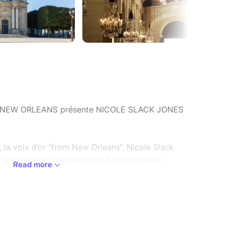
 NEW ORLEANS présente NICOLE SLACK JONES
 la voix d’or “from New Orleans”, Nicole Slack
c son nouveau spectacle pour une tournée-
Read more
ospel, Soul Music, émotions pures et
s irrésistibles Soul Sisters pour un concert
le !
 les voix, la ferveur… Ce concert va littéralement